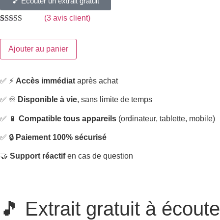
🎵 Écouter un extrait gratuit
(
3
avis client)
Noté
3
4.67
sur 5 basé
sur
notations
Ajouter au panier
client
✅ ⚡
Accès immédiat
après achat
✅ ♾️
Disponible à vie
, sans limite de temps
✅ 📱
Compatible tous appareils
(ordinateur, tablette, mobile)
✅ 🔒
Paiement 100% sécurisé
🤝
Support réactif
en cas de question
🎵
Extrait gratuit
à écoute