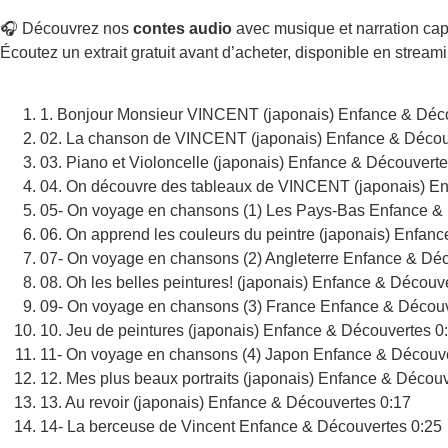
🎧 Découvrez nos
contes audio
avec musique et narration cap
Écoutez un extrait gratuit avant d’acheter, disponible en stream
1. Bonjour Monsieur VINCENT (japonais)
Enfance & Déc
02. La chanson de VINCENT (japonais)
Enfance & Décou
03. Piano et Violoncelle (japonais)
Enfance & Découverte
04. On découvre des tableaux de VINCENT (japonais)
En
05- On voyage en chansons (1) Les Pays-Bas
Enfance &
06. On apprend les couleurs du peintre (japonais)
Enfanc
07- On voyage en chansons (2) Angleterre
Enfance & Déc
08. Oh les belles peintures! (japonais)
Enfance & Découve
09- On voyage en chansons (3) France
Enfance & Découv
10. Jeu de peintures (japonais)
Enfance & Découvertes
0
11- On voyage en chansons (4) Japon
Enfance & Découv
12. Mes plus beaux portraits (japonais)
Enfance & Découv
13. Au revoir (japonais)
Enfance & Découvertes
0:17
14- La berceuse de Vincent
Enfance & Découvertes
0:25